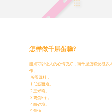
怎样做千层蛋糕?
甜点可以让人的心情变好，而千层蛋糕受很多
作。
所需原料：
1.低筋面粉。
2.玉米粉。
3.鸡蛋5个。
4.白砂糖。
5.黄油