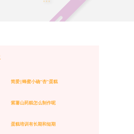
容
简爱|蜂蜜小确“杏”蛋糕
紫薯山药糕怎么制作呢
蛋糕培训有长期和短期