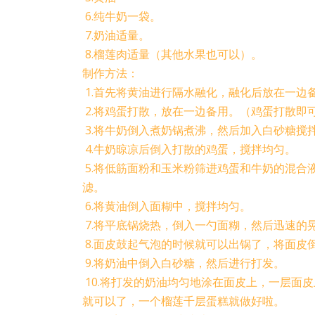
6.纯牛奶一袋。
7.奶油适量。
8.榴莲肉适量（其他水果也可以）。
制作方法：
1.首先将黄油进行隔水融化，融化后放在一边
2.将鸡蛋打散，放在一边备用。（鸡蛋打散即
3.将牛奶倒入煮奶锅煮沸，然后加入白砂糖搅
4.牛奶晾凉后倒入打散的鸡蛋，搅拌均匀。
5.将低筋面粉和玉米粉筛进鸡蛋和牛奶的混合
滤。
6.将黄油倒入面糊中，搅拌均匀。
7.将平底锅烧热，倒入一勺面糊，然后迅速的
8.面皮鼓起气泡的时候就可以出锅了，将面皮
9.将奶油中倒入白砂糖，然后进行打发。
10.将打发的奶油均匀地涂在面皮上，一层面
就可以了，一个榴莲千层蛋糕就做好啦。