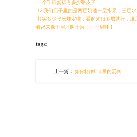
一个千层蛋糕有多少张皮子
12.我们店子里的是两层奶油一层水果，三层
其实多少张没规定啦，看起来很多层就行，没
看起来像千层才叫千层！一千层哇！
tags:
上一篇：
如何制作抖音里的蛋糕