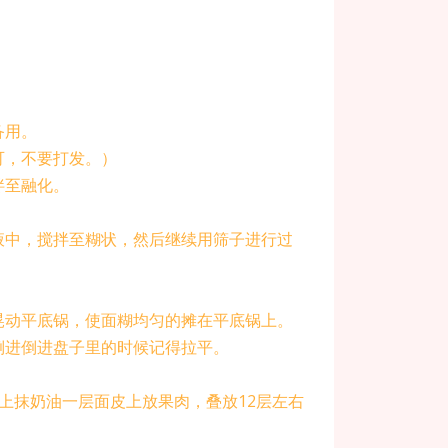
备用。
可，不要打发。）
拌至融化。
液中，搅拌至糊状，然后继续用筛子进行过
晃动平底锅，使面糊均匀的摊在平底锅上。
倒进倒进盘子里的时候记得拉平。
皮上抹奶油一层面皮上放果肉，叠放12层左右