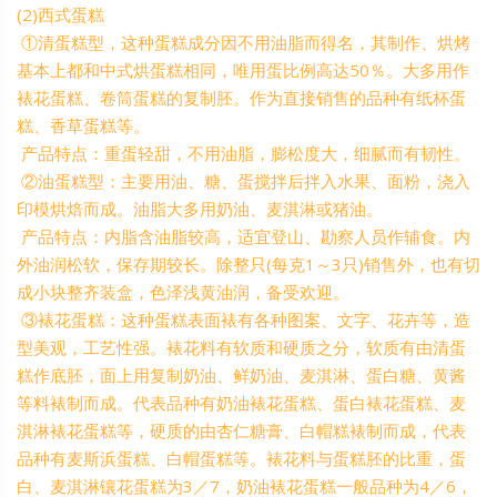
(2)西式蛋糕
①清蛋糕型，这种蛋糕成分因不用油脂而得名，其制作、烘烤
基本上都和中式烘蛋糕相同，唯用蛋比例高达50％。大多用作
裱花蛋糕、卷筒蛋糕的复制胚。作为直接销售的品种有纸杯蛋
糕、香草蛋糕等。
产品特点：重蛋轻甜，不用油脂，膨松度大，细腻而有韧性。
②油蛋糕型：主要用油、糖、蛋搅拌后拌入水果、面粉，浇入
印模烘焙而成。油脂大多用奶油、麦淇淋或猪油。
产品特点：内脂含油脂较高，适宜登山、勘察人员作辅食。内
外油润松软，保存期较长。除整只(每克1～3只)销售外，也有切
成小块整齐装盒，色泽浅黄油润，备受欢迎。
③裱花蛋糕：这种蛋糕表面裱有各种图案、文字、花卉等，造
型美观，工艺性强。裱花料有软质和硬质之分，软质有由清蛋
糕作底胚，面上用复制奶油、鲜奶油、麦淇淋、蛋白糖、黄酱
等料裱制而成。代表品种有奶油裱花蛋糕、蛋白裱花蛋糕、麦
淇淋裱花蛋糕等，硬质的由杏仁糖膏、白帽糕裱制而成，代表
品种有麦斯浜蛋糕、白帽蛋糕等。裱花料与蛋糕胚的比重，蛋
白、麦淇淋镶花蛋糕为3／7，奶油裱花蛋糕一般品种为4／6，