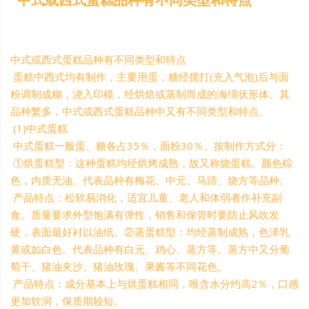
中式或西式蛋糕品种有不同类型和特点
蛋糕中西式均有制作，主要用蛋，糖经搅打(充入气泡)后与面
粉调制成糊，浇入印模，经烘焙或蒸制而成的海绵状形体。其
品种繁多，中式或西式蛋糕品种中又有不同类型和特点。
(1)中式蛋糕
中式蛋糕一般蛋、糖各占35％，面粉30％。按制作方式分：
①烘蛋糕型：这种蛋糕均经烘烤成熟，故又称烧蛋糕。颜色棕
色，内质无油。代表品种有梅花、中元、马蹄、烧方等品种。
产品特点：松软易消化，适宜儿童、老人和体弱者作补充副
食。质量要求外型饱满有弹性，销售和保管时要防止风吹发
硬，表面最好衬以油纸。②蒸蛋糕型：均经蒸制成熟，色泽乳
黄或如白色。代表品种有白元、鸡心、蒸方等。蒸方中又分葡
萄干、猪油夹沙、猪油玫瑰、果酱等不同花色。
产品特点：成分基本上与烘蛋糕相同，唯含水分约高2％，口感
更加软润，保质期较短。