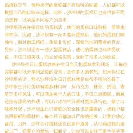
馅蛋糕等等，每种类型的蛋糕都具有独特的味道，人们都可以
根据自己的口味来选择。此外，沙坪坝的蛋糕店也有很多不同
的选择，以满足不同客户的需求。
沙坪坝还有许多传统的蛋糕店，他们的蛋糕口味独特，质量也
非常高。比如，沙坪坝有一家叫老薛蛋糕店，他们的蛋糕口味
独特，而且做工精细，质量非常好，深受当地消费者的喜爱。
另外，沙坪坝还有一些大型蛋糕店，他们的蛋糕也非常受欢
迎，不仅口感美味，而且价格实惠，受到了很多人的欢迎。
沙坪坝生日订蛋糕攻略在生日当天把蛋糕拿到现场，让每位
宾客都可以分享到温暖的爱意，是许多人的梦想。如果你也在
沙坪坝的话，那么沙坪坝生日订蛋糕就是你很不错的选择了。
沙坪坝生日订蛋糕有着多种口味，从巧克力、抹茶、奶油、香
草等多样风味，可以满足每个人的口味，不仅口感细腻，而且
还拥有漂亮的外观，可以让你的生日派对更加具特色。除了口
味和外观，沙坪坝生日订蛋糕的安全性也是重要的，蛋糕中都
使用新鲜的原材料，每个环节都加以严格的把关，让客户放心
食用。另外，沙坪坝订蛋糕还提供多种服务，从订购蛋糕到送
货上门，把客户的烦恼一扫而空，让你可以专注于更重要的事