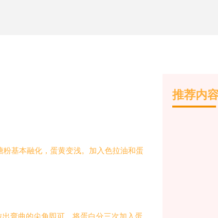
推荐内
到糖粉基本融化，蛋黄变浅。加入色拉油和蛋
拉出弯曲的尖角即可。将蛋白分三次加入蛋