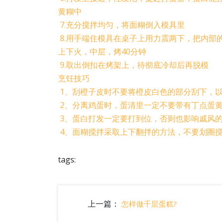
黄糊中
7.充分搅拌均匀，将面糊倒入模具里
8.用手端住模具在桌子上用力震两下，把内部
上下火，中层，烤40分钟
9.取出倒扣在烤架上，待彻底冷却后再脱模
烹饪技巧
1、刮橙子皮时不要将橙皮白色的部分刮下，
2、分离鸡蛋时，蛋清里一定不要带有丁点蛋
3、蛋白打发一定要打到位，否则也影响戚风
4、面糊搅拌采取上下翻拌的方法，不要划圈
tags:
上一篇：
怎样做千层蛋糕?