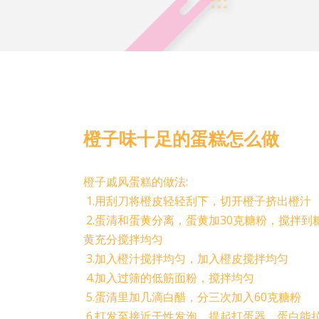
橙子味十足的蛋糕怎么做
橙子戚风蛋糕的做法:
1.用刮刀将橙皮轻轻刮下，切开橙子挤出橙汁
2.蛋清和蛋黄分离，蛋黄加30克糖粉，搅拌
黄充分搅拌均匀
3.加入橙汁搅拌均匀，加入橙皮搅拌均匀
4.加入过筛的低筋面粉，搅拌均匀
5.蛋清里加几滴白醋，分三次加入60克糖粉
6.打发至接近干性发泡，提起打蛋器，蛋白能