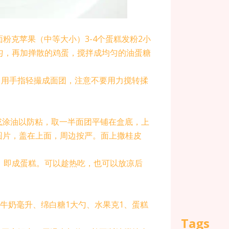
面粉克苹果（中等大小）3-4个蛋糕发粉2小
匀，再加掸散的鸡蛋，搅拌成均匀的油蛋糖
，用手指轻撮成面团，注意不要用力搅转揉
或涂油以防粘，取一半面团平铺在盒底，上
圆片，盖在上面，周边按严。面上撒桂皮
钟，即成蛋糕。可以趁热吃，也可以放凉后
、牛奶毫升、绵白糖1大勺、水果克1、蛋糕
Tags