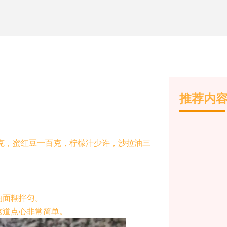
推荐内
克，蜜红豆一百克，柠檬汁少许，沙拉油三
的面糊拌匀。
这道点心非常简单。