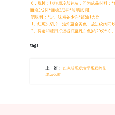
6．脱模：脱模后冷却包装，即为成品材料：*瘦绞
面粉3/2杯*细糖3/2杯*玻璃纸1张
调味料：*盐、味精各少许*酱油1大匙
1、红葱头切片，油炸至金黄色，放进绞肉同
2、将蛋和糖用打蛋器打至乳白色(约20分钟)
tags:
上一篇：
巴克斯蛋糕:古早蛋糕的花
纹怎么做