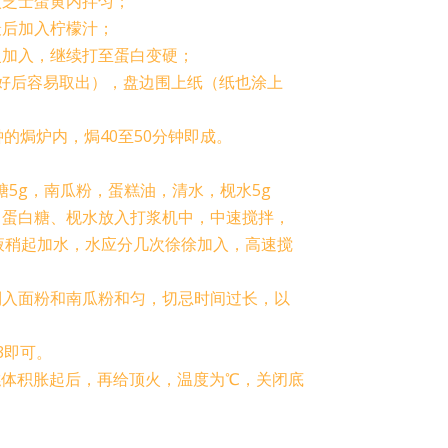
入芝士蛋黄内拌匀；
最后加入柠檬汁；
慢加入，继续打至蛋白变硬；
好后容易取出），盘边围上纸（纸也涂上
的焗炉内，焗40至50分钟即成。
5g，南瓜粉，蛋糕油，清水，枧水5g
、蛋白糖、枧水放入打浆机中，中速搅拌，
液稍起加水，水应分几次徐徐加入，高速搅
倒入面粉和南瓜粉和匀，切忌时间过长，以
3即可。
糕体积胀起后，再给顶火，温度为℃，关闭底