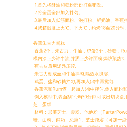
1.首先将酥油和糖粉部份打至稍发。
2.将全蛋全部加入拌匀。
3.最后加入低筋面粉、泡打粉、鲜奶油、香蕉
4.烤箱温度上火℃、下火℃，约烤18至20分钟
香蕉朱古力蛋糕
香蕉2个，朱古力，牛油，鸡蛋2个，砂糖，R
模内涂上少许牛油,并洒上少许面粉.焗炉预热℃.
蕉去皮后用汤匙压碎.
朱古力刨成丝和牛油拌匀,隔热水搅溶.
鸡蛋、盐和砂糖拌匀,再加入(3)中再搅匀.
香蕉泥和Rum酒一起加入(4)中拌匀,倒入面粉
倒入模型中,表面刮平,焗30分钟.可取出切块食用
芝士蛋糕
材料：忌廉芝士、栗粉、他他粉（TartarPow
糖、面粉、鲜奶、忌廉1、芝士炖溶（可加一