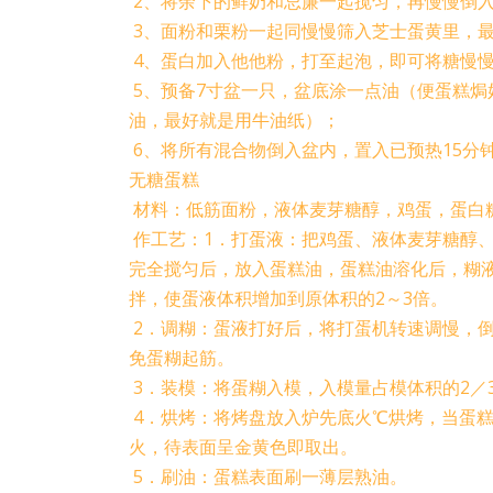
2、将余下的鲜奶和忌廉一起搅匀，再慢慢倒
3、面粉和栗粉一起同慢慢筛入芝士蛋黄里，
4、蛋白加入他他粉，打至起泡，即可将糖慢
5、预备7寸盆一只，盆底涂一点油（便蛋糕焗
油，最好就是用牛油纸）；
6、将所有混合物倒入盆内，置入已预热15分钟
无糖蛋糕
材料：低筋面粉，液体麦芽糖醇，鸡蛋，蛋白糖
作工艺：1．打蛋液：把鸡蛋、液体麦芽糖醇
完全搅匀后，放入蛋糕油，蛋糕油溶化后，糊
拌，使蛋液体积增加到原体积的2～3倍。
2．调糊：蛋液打好后，将打蛋机转速调慢，
免蛋糊起筋。
3．装模：将蛋糊入模，入模量占模体积的2／
4．烘烤：将烤盘放入炉先底火℃烘烤，当蛋
火，待表面呈金黄色即取出。
5．刷油：蛋糕表面刷一薄层熟油。