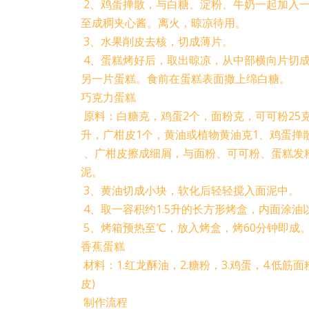
2、鸡蛋掸散，与白糖、淀粉、牛奶一起加入
至成稠夹心酱。离火，晾凉待用。
3、水果削皮去核，切成薄片。
4、蛋糕烤好后，取出晾凉，从中部横向片切
另一片蛋糕。食前在蛋糕表面撒上绵白糖。
巧克力蛋糕
原料：白糖克，鸡蛋2个，面粉克，可可粉25
升，广柑皮1个，黄油或植物黄油克1、鸡蛋掸
、广柑皮擦成细屑，与面粉、可可粉、蛋糕发
泥。
3、黄油切成小块，软化后轻轻搅入面泥中。
4、取一容积约1.5升的长方形烤盒，内面涂
5、烤箱预热至℃，放入烤盒，烤60分钟即成
香蕉蛋糕
材料：1.红龙酥油，2.糖粉，3.鸡蛋，4.低筋面
皮)
制作流程