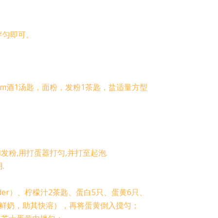
拌匀即可。
。
um酒1汤匙，面粉，发粉1茶匙，盐适量方型
和发粉,用打蛋器打匀,并打至起泡.
.
der）、柠檬汁2茶匙、蛋白5只、蛋黄6只、
点鲜奶，助其快溶），再将蛋黄倒入搅匀；