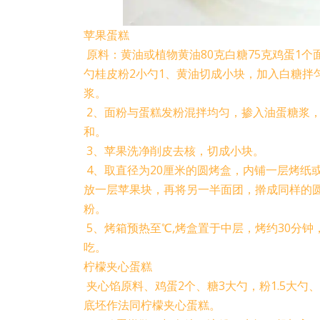
苹果蛋糕
原料：黄油或植物黄油80克白糖75克鸡蛋1个
勺桂皮粉2小勺1、黄油切成小块，加入白糖拌
浆。
2、面粉与蛋糕发粉混拌均匀，掺入油蛋糖浆
和。
3、苹果洗净削皮去核，切成小块。
4、取直径为20厘米的圆烤盒，内铺一层烤纸
放一层苹果块，再将另一半面团，擀成同样的
粉。
5、烤箱预热至℃,烤盒置于中层，烤约30分
吃。
柠檬夹心蛋糕
夹心馅原料、鸡蛋2个、糖3大勺，粉1.5大勺
底坯作法同柠檬夹心蛋糕。