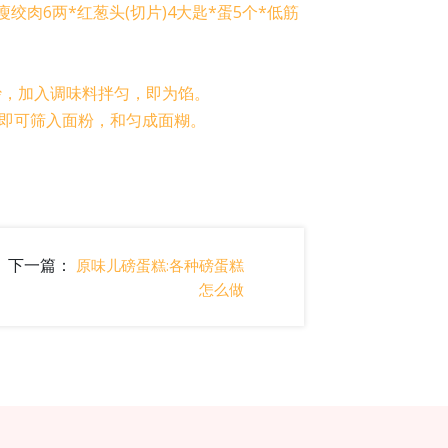
肉6两*红葱头(切片)4大匙*蛋5个*低筋
炒，加入调味料拌匀，即为馅。
，即可筛入面粉，和匀成面糊。
下一篇：
原味儿磅蛋糕:各种磅蛋糕
怎么做