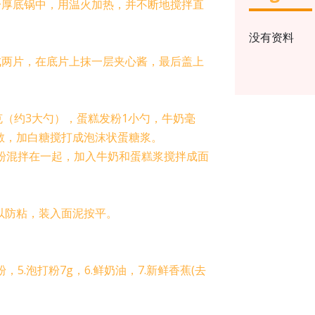
一厚底锅中，用温火加热，并不断地搅拌直
没有资料
成两片，在底片上抹一层夹心酱，最后盖上
克（约3大勺），蛋糕发粉1小勺，牛奶毫
散，加白糖搅打成泡沫状蛋糖浆。
粉混拌在一起，加入牛奶和蛋糕浆搅拌成面
油以防粘，装入面泥按平。
。
粉，5.泡打粉7g，6.鲜奶油，7.新鲜香蕉(去