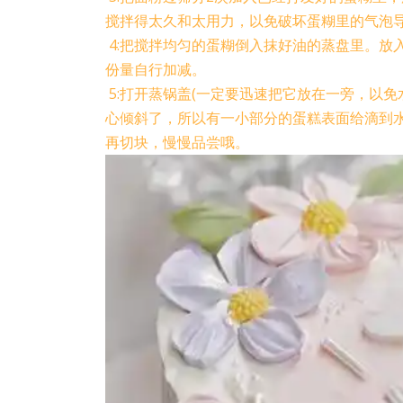
搅拌得太久和太用力，以免破坏蛋糊里的气泡
4:把搅拌均匀的蛋糊倒入抹好油的蒸盘里。放
份量自行加减。
5:打开蒸锅盖(一定要迅速把它放在一旁，以
心倾斜了，所以有一小部分的蛋糕表面给滴到水
再切块，慢慢品尝哦。