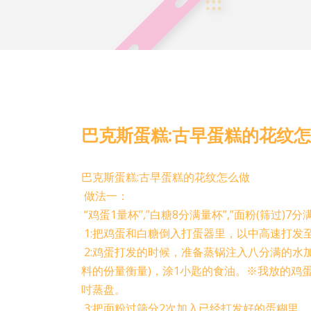
巴克斯蛋糕:古早蛋糕的花纹
巴克斯蛋糕:古早蛋糕的花纹怎么做
做法一：
“鸡蛋1量杯”,”白糖8分满量杯”,”面粉(筛过)7分满
1:把鸡蛋和白糖倒入打蛋器里，以中高速打发
2:鸡蛋打发的时候，准备蒸锅注入八分满的水
料的份量衡量)，涂1小匙的食油。※我放的鸡
吋蒸盘。
3:把面粉过筛分2次加入已经打发好的蛋糊里