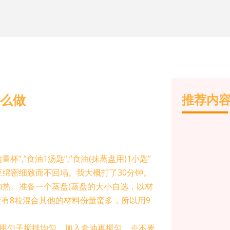
怎么做
推荐内
量杯”,”食油1汤匙”,”食油(抹蒸盘用)1小匙”
至绵密细致而不回塌。我大概打了30分钟。
加热。准备一个蒸盘(蒸盘的大小自选，以材
蛋有8粒混合其他的材料份量蛮多，所以用9
，用勺子搅拌均匀。加入食油再搅匀。※不要