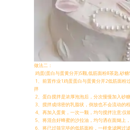
做法二：
鸡蛋(蛋白与蛋黄分开)5颗,低筋面粉8茶匙,砂糖
1、前置作业1鸡蛋蛋白与蛋黄分开2低筋面粉
拌
2、蛋白搅拌是浓厚泡泡后，分次慢慢加入砂
3、搅拌成绵密的乳脂状，倒放也不会流动的
4、再加入蛋黄，一次一颗，均匀搅拌注意:仅
5、将混合好蜂蜜的沙拉油，均匀洒在面煳上，
6、将已过筛完毕的低筋面粉，一样拿滤网过