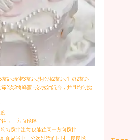
5茶匙,蜂蜜3茶匙,沙拉油2茶匙,牛奶2茶匙
过筛2次3将蜂蜜与沙拉油混合，并且均匀搅
糖
程度
能往同一方向搅拌
均匀搅拌注意:仅能往同一方向搅拌
滤到面煳当中，分次过筛的同时，慢慢搅