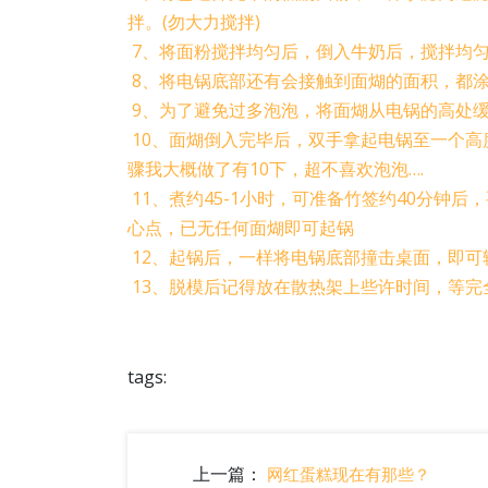
拌。(勿大力搅拌)
7、将面粉搅拌均匀后，倒入牛奶后，搅拌均
8、将电锅底部还有会接触到面煳的面积，都涂
9、为了避免过多泡泡，将面煳从电锅的高处
10、面煳倒入完毕后，双手拿起电锅至一个高
骤我大概做了有10下，超不喜欢泡泡….
11、煮约45-1小时，可准备竹签约40分钟
心点，已无任何面煳即可起锅
12、起锅后，一样将电锅底部撞击桌面，即可
13、脱模后记得放在散热架上些许时间，等完
tags:
上一篇：
网红蛋糕现在有那些？