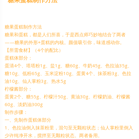
糖果蛋糕制作方法
糖果和蛋糕，都是人们所喜，于是西点师巧妙地结合了两者
——糖果的外形+蛋糕的内核。颜值吸引你，味道感动你。
【所需食材】（4个的配比）
蛋糕体部分：
蛋清4个、塔塔粉1g、盐1g、糖60g、牛奶45g、色拉油35g、
糖10g、低粉65g、玉米淀粉10g、蛋黄4个、抹茶粉3g、色拉
油10g、仙人掌粉3g、热水5g
柠檬酱部分：
蛋黄2个、糖55g、柠檬汁50g、黄油30g、柠檬奶油、柠檬酱
60g、淡奶油300g
制作步骤：
一、先制作蛋糕体部分
1、色拉油倒入抹茶粉里，混匀至无颗粒状态；仙人掌粉里倒入
少许纯净开水，搅拌至无颗粒状态。两者备用。