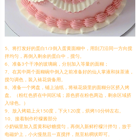
5、将打发好的蛋白1/3倒入蛋黄面糊中，用刮刀沿同一方向搅
拌均匀，再倒入剩余的蛋白中，搅匀。
6、准备3个干净的玻璃碗，分别加入等量的面糊；
7、在其中两个面糊碗中倒入之前准备好的仙人掌液和抹茶液，
搅匀调色，装入裱花袋备用。
8、准备一个烤盘，铺上油纸，将裱花袋里的面糊分区挤入烤
盘。（粉红色挤在中间区域；原色挤在粉色两边，剩余区域挤
入绿色。）
9、放入烤箱上火150度，下火120度，烘烤10分钟左右。
10、接着制作柠檬酱部分
小奶锅里加入蛋黄和砂糖搅匀，再倒入新鲜柠檬汁拌匀，放于
电磁炉上，小火慢熬且一直搅拌，熬至粘稠状即可。