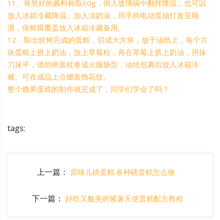
11、将熬好的酱料称取60g，倒入玻璃碗中翻拌降温，也可以
放入冰箱冷藏降温。加入淡奶油，用手持电动蛋抽打发至顺
滑，保鲜膜覆盖放入冰箱冷藏备用。
12、取出烘烤完成的蛋糕，切成大方块，放于油纸上，每个方
块蛋糕上挤上奶油，放上草莓粒，再在草莓上挤上奶油，用抹
刀抹平，借助擀面杖卷成火腿肠型，油纸包裹后放入冰箱冷
藏。可在成品上点缀装饰花纹。
整个糖果蛋糕的制作就完成了，同学们学会了吗？
tags:
上一篇：
原味儿磅蛋糕:各种磅蛋糕怎么做
下一篇：
好吃又貌美的紫薯天使蛋糕配方教程