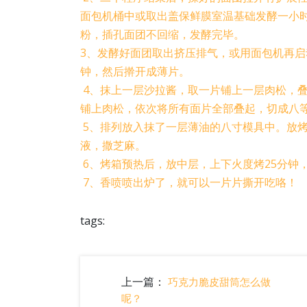
面包机桶中或取出盖保鲜膜室温基础发酵一小
粉，插孔面团不回缩，发酵完毕。
3、发酵好面团取出挤压排气，或用面包机再启
钟，然后擀开成薄片。
4、抹上一层沙拉酱，取一片铺上一层肉松，
铺上肉松，依次将所有面片全部叠起，切成八
5、排列放入抹了一层薄油的八寸模具中。放烤
液，撒芝麻。
6、烤箱预热后，放中层，上下火度烤25分钟
7、香喷喷出炉了，就可以一片片撕开吃咯！
tags:
上一篇：
巧克力脆皮甜筒怎么做
呢？