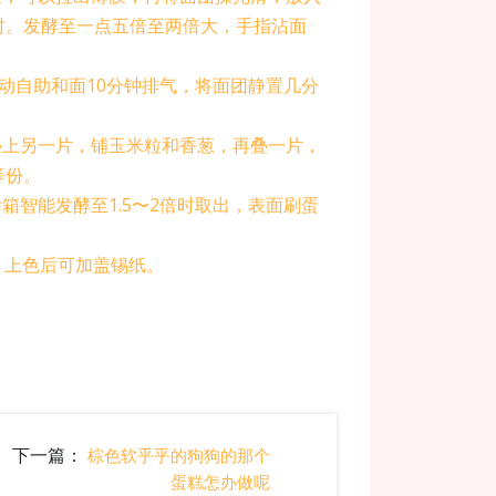
时。发酵至一点五倍至两倍大，手指沾面
动自助和面10分钟排气，将面团静置几分
叠上另一片，铺玉米粒和香葱，再叠一片，
等份。
箱智能发酵至1.5〜2倍时取出，表面刷蛋
，上色后可加盖锡纸。
下一篇：
棕色软乎乎的狗狗的那个
蛋糕怎办做呢