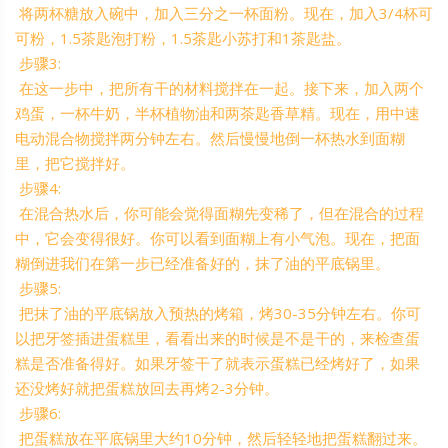
将两杯糖放入碗中，加入三分之一杯面粉。现在，加入3/4杯可
可粉，1.5茶匙泡打粉，1.5茶匙小苏打和1茶匙盐。
步骤3:
在这一步中，把所有干的材料搅拌在一起。接下来，加入两个
鸡蛋，一杯牛奶，半杯植物油和两茶匙香草精。现在，用中速
电动混合物搅拌两分钟左右。然后慢慢地倒一杯热水到面糊
里，把它搅拌好。
步骤4:
在混合热水后，你可能会觉得面糊先变稀了，但在混合的过程
中，它会变得很好。你可以看到面糊上有小气泡。现在，把面
糊倒进我们在第一步已经准备好的，抹了油的平底锅里。
步骤5:
把抹了油的平底锅放入预热的烤箱，烤30-35分钟左右。你可
以把牙签插进蛋糕里，看看出来的时候是不是干的，来检查蛋
糕是否准备得好。如果牙签干了就表示蛋糕已经烤好了，如果
还没烤好就把蛋糕放回去再烤2-3分钟。
步骤6:
把蛋糕放在平底锅里大约10分钟，然后轻轻地把蛋糕翻过来。